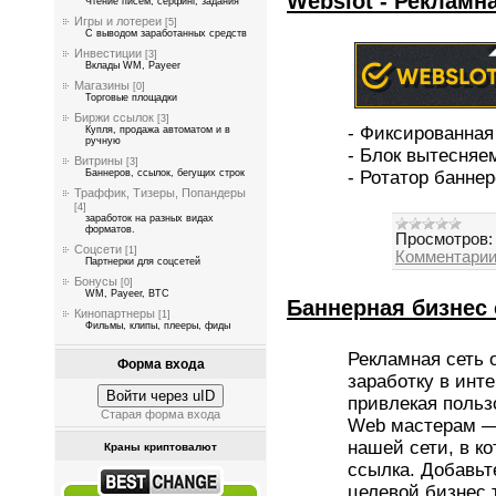
Webslot - Рекламн
Чтение писем, серфинг, задания
Игры и лотереи
[5]
С выводом заработанных средств
Инвестиции
[3]
Вклады WM, Payeer
Магазины
[0]
Торговые площадки
Биржи ссылок
[3]
- Фиксированная
Купля, продажа автоматом и в
ручную
- Блок вытесняе
Витрины
[3]
- Ротатор банне
Баннеров, ссылок, бегущих строк
Траффик, Тизеры, Попандеры
[4]
заработок на разных видах
форматов.
Просмотров:
Соцсети
[1]
Комментарии
Партнерки для соцсетей
Бонусы
[0]
WM, Payeer, BTC
Баннерная бизнес 
Кинопартнеры
[1]
Фильмы, клипы, плееры, фиды
Рекламная сеть 
Форма входа
заработку в инт
Войти через uID
привлекая польз
Старая форма входа
Web мастерам — 
нашей сети, в к
Краны криптовалют
ссылка. Добавьт
целевой бизнес 