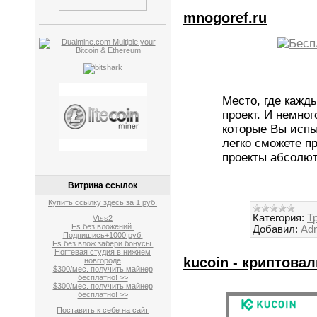
mnogoref.ru
Место, где кажд
проект. И немног
которые Вы испы
легко сможете п
проекты абсолют
Витрина ссылок
Купить ссылку здесь за
1
руб.
Категория:
Т
Vtss2
Fs.без вложений.
Добавил:
Ad
Подпишись+1000 руб.
Fs.без влож.забери бонусы.
Ногтевая студия в нижнем
kucoin - криптова
новгороде
$300/мес. получить майнер
бесплатно! >>
$300/мес. получить майнер
бесплатно! >>
Поставить к себе на сайт