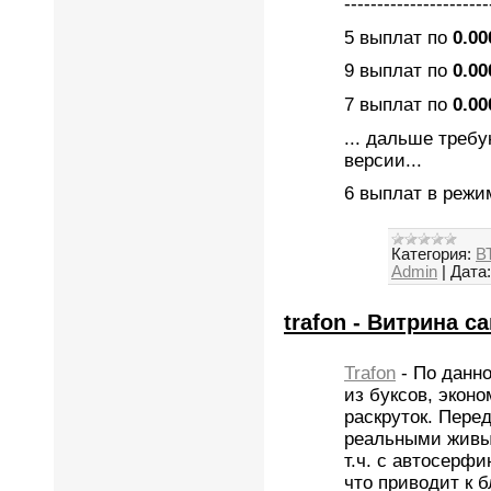
----------------------
5 выплат по
0.00
9 выплат по
0.00
7 выплат по
0.00
... дальше треб
версии...
6 выплат в режи
Категория:
ВТ
Admin
|
Дата:
trafon - Витрина с
Trafon
- По данн
из буксов, экон
раскруток. Пере
реальными живы
т.ч. с автосерф
что приводит к б