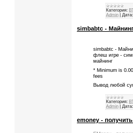
Категория:
ВТ
Admin
|
Дата:
simbabtc - Майни
simbabtc - Майн
флеш игре - сим
майнинг
* Minimum is 0.0
fees
Вывод любой су
Категория:
ВТ
Admin
|
Дата:
emoney - получить 