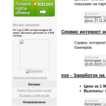
показами на па
Категория:
П
Дата:
27.11.2
BTC кран - bestchange
От
1
до
1 000 сатоши
каждые 60
Сервис интернет 
минут. Выплата доступна от
3 000
сатоши
.
Сервис интернет
баннеров.
Категория:
В
30.05.2023
|
exe - Заработок н
Смотреть все краны крипты
Витрина
Цена за 1 0
Купить здесь ссылку за
руб.
Выплаты: Pa
Поставить к себе на сайт
Непроверенные
Категория:
З