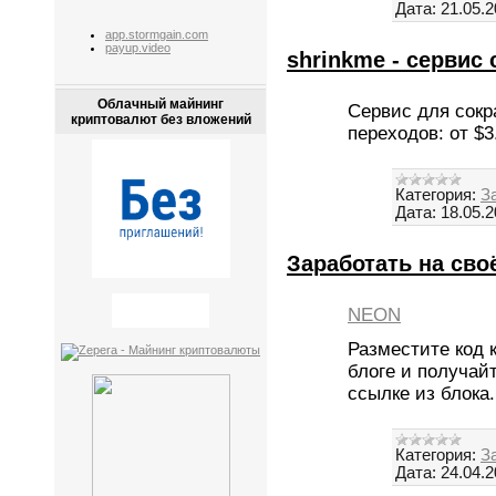
Дата:
21.05.
app.stormgain.com
payup.video
shrinkme - сервис
Облачный майнинг
Сервис для сокр
криптовалют без вложений
переходов: от $3
Категория:
З
Дата:
18.05.
Заработать на сво
NEON
Разместите код 
блоге и получай
ссылке из блока
Категория:
З
Дата:
24.04.