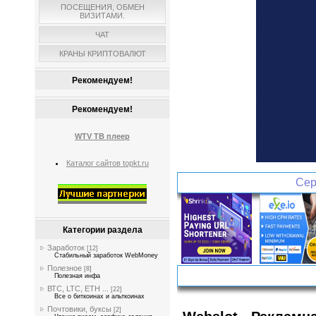
ПОСЕЩЕНИЯ, ОБМЕН
ВИЗИТАМИ.
ЧАТ
КРАНЫ КРИПТОВАЛЮТ
Рекомендуем!
Рекомендуем!
WTV ТВ плеер
Каталог сайтов topkt.ru
Сер
Категории раздела
Заработок
[12]
Стабильный заработок WebMoney
Полезное
[8]
Полезная инфа
ВТС, LTC, ETH ...
[22]
Все о биткоинах и альткоинах
Почтовики, буксы
[2]