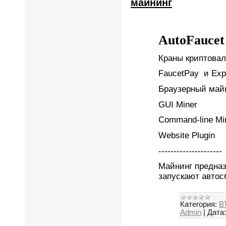
майнинг
AutoFaucet
Краны криптова
FaucetPay и Exp
Браузерный май
GUI Miner
Command-line Mi
Website Plugin
---------------------
Майнинг предназ
запускают автос
Категория:
ВТ
Admin
|
Дата: